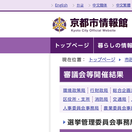
English
한글
中文簡体
中文繁體
トップページ
暮らしの情
現在位置：
トップページ
市
審議会等開催結果
環境政策局
行財政局
総合企画
区役所・支所
消防局
交通局
人事委員会事務局
農業委員会事
選挙管理委員会事務