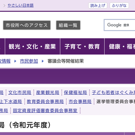
やさしい日本語
読み上げ
ふりがな
市役所へのアクセス
組織一覧
報
観光・文化・産業
子育て・教育
健康・福
政情報
市民参加
審議会等開催結果
局
文化市民局
産業観光局
保健福祉局
子ども若者はぐくみ
上下水道局
教育委員会事務局
市会事務局
選挙管理委員会事
務局
固定資産評価審査委員会事務室
局（令和元年度）