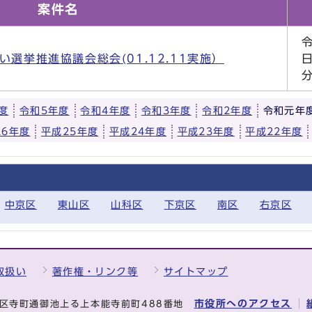
案件名
選挙推進協議会総会(01.12.11実施）
日
度
令和5年度
令和4年度
令和3年度
令和2年度
令和元年
26年度
平成25年度
平成24年度
平成23年度
平成22年度
中京区
東山区
山科区
下京区
南区
右京区
取扱い
著作権・リンク等
サイトマップ
市役所へのアクセス
中京区寺町通御池上る上本能寺前町488番地