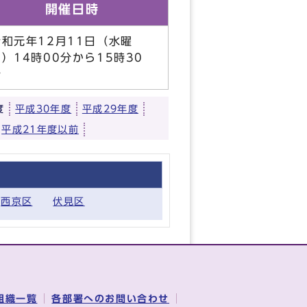
開催日時
令和元年12月11日（水曜
）14時00分から15時30
分
度
平成30年度
平成29年度
平成21年度以前
西京区
伏見区
組織一覧
各部署へのお問い合わせ