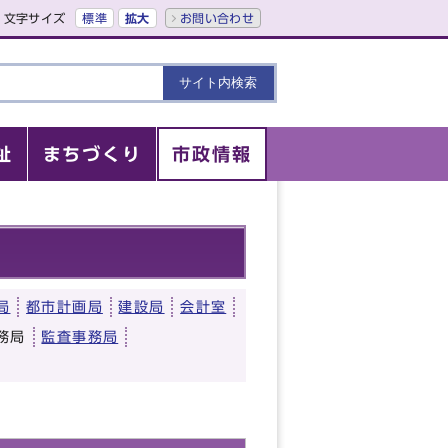
文字サイズ
標準
拡大
お問い合わせ
祉
まちづくり
市政情報
局
都市計画局
建設局
会計室
務局
監査事務局