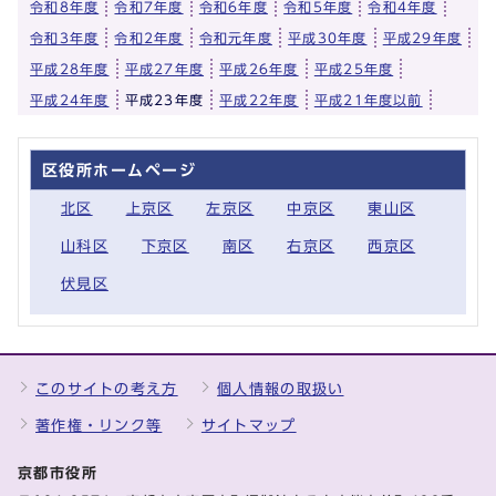
令和8年度
令和7年度
令和6年度
令和5年度
令和4年度
令和3年度
令和2年度
令和元年度
平成30年度
平成29年度
平成28年度
平成27年度
平成26年度
平成25年度
平成24年度
平成23年度
平成22年度
平成21年度以前
区役所ホームページ
北区
上京区
左京区
中京区
東山区
山科区
下京区
南区
右京区
西京区
伏見区
このサイトの考え方
個人情報の取扱い
著作権・リンク等
サイトマップ
京都市役所