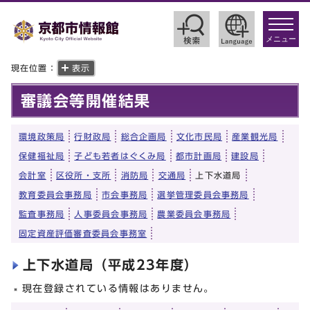
toggle
navigat
メニュー
現在位置：
表示
審議会等開催結果
環境政策局
行財政局
総合企画局
文化市民局
産業観光局
保健福祉局
子ども若者はぐくみ局
都市計画局
建設局
会計室
区役所・支所
消防局
交通局
上下水道局
教育委員会事務局
市会事務局
選挙管理委員会事務局
監査事務局
人事委員会事務局
農業委員会事務局
固定資産評価審査委員会事務室
上下水道局（平成23年度）
現在登録されている情報はありません。