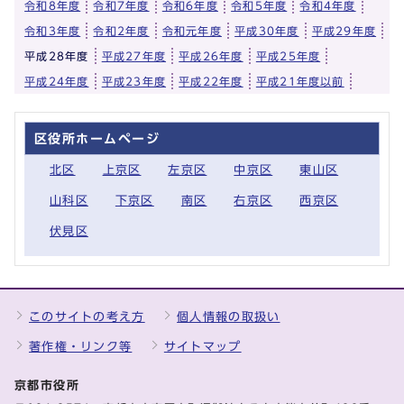
令和8年度
令和7年度
令和6年度
令和5年度
令和4年度
令和3年度
令和2年度
令和元年度
平成30年度
平成29年度
平成28年度
平成27年度
平成26年度
平成25年度
平成24年度
平成23年度
平成22年度
平成21年度以前
区役所ホームページ
北区
上京区
左京区
中京区
東山区
山科区
下京区
南区
右京区
西京区
伏見区
このサイトの考え方
個人情報の取扱い
著作権・リンク等
サイトマップ
京都市役所