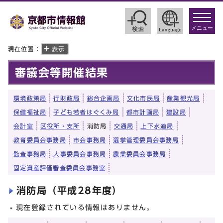
toggle
navigat
メニュー
現在位置：
表示
審議会等開催結果
環境政策局
行財政局
総合企画局
文化市民局
産業観光局
保健福祉局
子ども若者はぐくみ局
都市計画局
建設局
会計室
区役所・支所
消防局
交通局
上下水道局
教育委員会事務局
市会事務局
選挙管理委員会事務局
監査事務局
人事委員会事務局
農業委員会事務局
固定資産評価審査委員会事務室
消防局（平成28年度）
現在登録されている情報はありません。