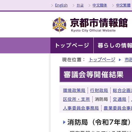
English
한글
中文簡体
中文繁體
トップページ
暮らしの情
現在位置：
トップページ
市
審議会等開催結果
環境政策局
行財政局
総合企画
区役所・支所
消防局
交通局
人事委員会事務局
農業委員会事
消防局（令和7年度