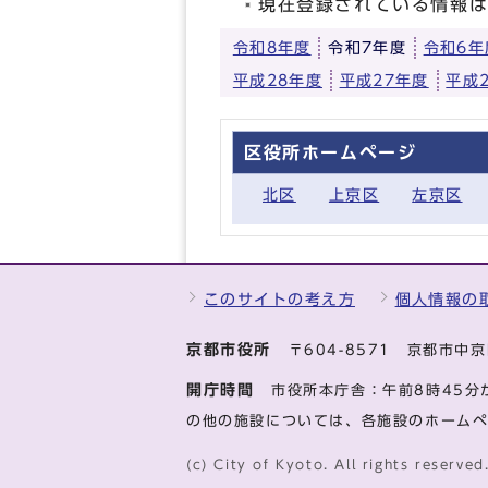
現在登録されている情報
令和8年度
令和7年度
令和6年
平成28年度
平成27年度
平成
区役所ホームページ
北区
上京区
左京区
このサイトの考え方
個人情報の
京都市役所
〒604-8571 京都市
開庁時間
市役所本庁舎：午前8時45分
の他の施設については、各施設のホーム
(c) City of Kyoto. All rights reserved