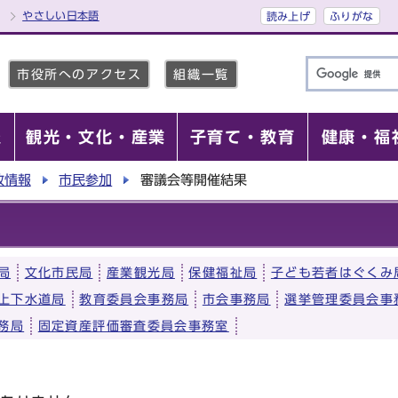
やさしい日本語
読み上げ
ふりがな
市役所へのアクセス
組織一覧
報
観光・文化・産業
子育て・教育
健康・福
政情報
市民参加
審議会等開催結果
局
文化市民局
産業観光局
保健福祉局
子ども若者はぐくみ
上下水道局
教育委員会事務局
市会事務局
選挙管理委員会事
務局
固定資産評価審査委員会事務室
）