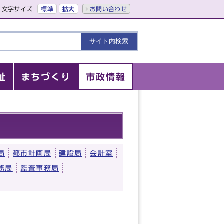
文字サイズ
標準
拡大
お問い合わせ
祉
まちづくり
市政情報
局
都市計画局
建設局
会計室
務局
監査事務局