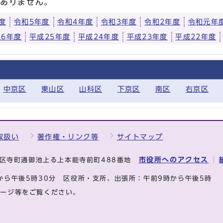
はありません。
度
令和5年度
令和4年度
令和3年度
令和2年度
令和元年
26年度
平成25年度
平成24年度
平成23年度
平成22年度
中京区
東山区
山科区
下京区
南区
右京区
取扱い
著作権・リンク等
サイトマップ
市役所へのアクセス
中京区寺町通御池上る上本能寺前町488番地
から午後5時30分
区役所・支所、出張所：午前9時から午後5時
ページ等をご覧ください。
.