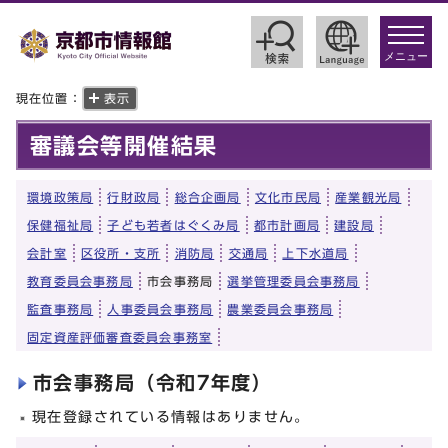
toggle
navigat
メニュー
現在位置：
表示
審議会等開催結果
環境政策局
行財政局
総合企画局
文化市民局
産業観光局
保健福祉局
子ども若者はぐくみ局
都市計画局
建設局
会計室
区役所・支所
消防局
交通局
上下水道局
教育委員会事務局
市会事務局
選挙管理委員会事務局
監査事務局
人事委員会事務局
農業委員会事務局
固定資産評価審査委員会事務室
市会事務局（令和7年度）
現在登録されている情報はありません。