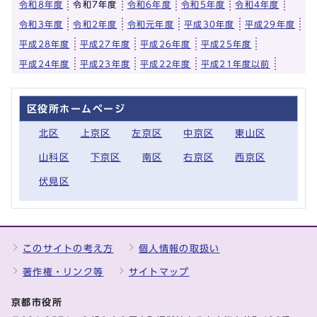
令和8年度
令和7年度
令和6年度
令和5年度
令和4年度
令和3年度
令和2年度
令和元年度
平成30年度
平成29年度
平成28年度
平成27年度
平成26年度
平成25年度
平成24年度
平成23年度
平成22年度
平成21年度以前
区役所ホームページ
北区
上京区
左京区
中京区
東山区
山科区
下京区
南区
右京区
西京区
伏見区
このサイトの考え方
個人情報の取扱い
著作権・リンク等
サイトマップ
京都市役所