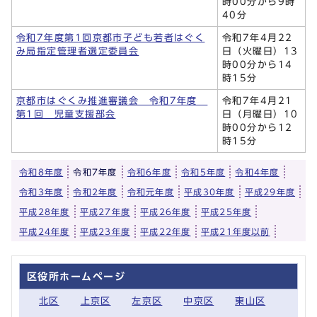
時00分から9時
40分
令和7年度第1回京都市子ども若者はぐく
令和7年4月22
み局指定管理者選定委員会
日（火曜日）13
時00分から14
時15分
京都市はぐくみ推進審議会 令和7年度
令和7年4月21
第1回 児童支援部会
日（月曜日）10
時00分から12
時15分
令和8年度
令和7年度
令和6年度
令和5年度
令和4年度
令和3年度
令和2年度
令和元年度
平成30年度
平成29年度
平成28年度
平成27年度
平成26年度
平成25年度
平成24年度
平成23年度
平成22年度
平成21年度以前
区役所ホームページ
北区
上京区
左京区
中京区
東山区