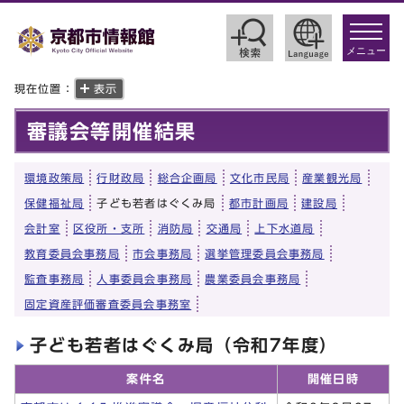
toggle
navigat
メニュー
現在位置：
表示
審議会等開催結果
環境政策局
行財政局
総合企画局
文化市民局
産業観光局
保健福祉局
子ども若者はぐくみ局
都市計画局
建設局
会計室
区役所・支所
消防局
交通局
上下水道局
教育委員会事務局
市会事務局
選挙管理委員会事務局
監査事務局
人事委員会事務局
農業委員会事務局
固定資産評価審査委員会事務室
子ども若者はぐくみ局（令和7年度）
案件名
開催日時