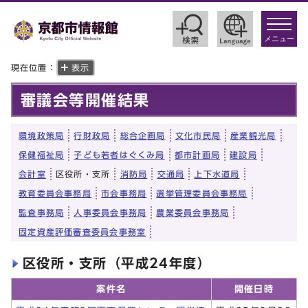
toggle
navigat
メニュー
現在位置：
表示
審議会等開催結果
環境政策局
行財政局
総合企画局
文化市民局
産業観光局
保健福祉局
子ども若者はぐくみ局
都市計画局
建設局
会計室
区役所・支所
消防局
交通局
上下水道局
教育委員会事務局
市会事務局
選挙管理委員会事務局
監査事務局
人事委員会事務局
農業委員会事務局
固定資産評価審査委員会事務室
区役所・支所（平成24年度）
案件名
開催日時