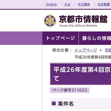
English
한글
中文簡体
中文繁體
トップページ
暮らしの情
現在位置：
トップページ
市
平成26年度第4回京
平成26年度第4回
て
ページ番号211622
案件名