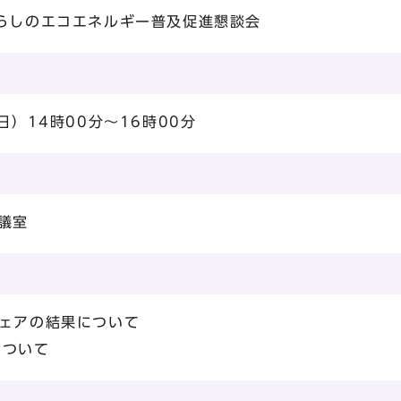
くらしのエコエネルギー普及促進懇談会
日）14時00分～16時00分
議室
フェアの結果について
について