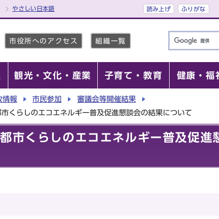
やさしい日本語
読み上げ
ふりがな
市役所へのアクセス
組織一覧
報
観光・文化・産業
子育て・教育
健康・福
政情報
市民参加
審議会等開催結果
都市くらしのエコエネルギー普及促進懇談会の結果について
京都市くらしのエコエネルギー普及促進