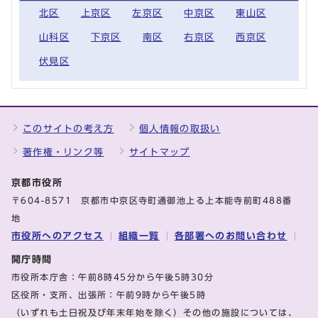
北区
上京区
左京区
中京区
東山区
山科区
下京区
南区
右京区
西京区
伏見区
このサイトの考え方
個人情報の取扱い
著作権・リンク等
サイトマップ
京都市役所
〒604-8571 京都市中京区寺町通御池上る上本能寺前町488番
地
市役所へのアクセス
組織一覧
各部署へのお問い合わせ
開庁時間
市役所本庁舎：午前8時45分から午後5時30分
区役所・支所、出張所：午前9時から午後5時
（いずれも土日祝及び年末年始を除く）その他の施設については、