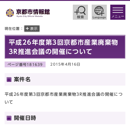
toggle
navigat
メニュー
現在位置：
表示
平成26年度第3回京都市産業廃棄物
3R推進会議の開催について
2015年4月16日
ページ番号181639
案件名
平成26年度第3回京都市産業廃棄物3R推進会議の開催につ
いて
開催日時