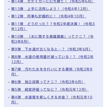
第14弾 カダイガーに打ち勝て！（令和5年6月）
第13弾 上手に活用しよう！（令和4年12月）
第12弾 何事も計画的に！（令和4年10月）
第11弾 どうだった？？令和2年度決算！（令和3
年12月）
第10弾 「水に関する意識調査」ってナニ？（令
和3年8月）
第9弾 下水道が古くなると…？（令和3年6月）
第8弾 水道の使用量が減っている！？（令和2年
12月）
第7弾 汚れた水をきれいにする費用（令和2年8
月）
第6弾 独立採算ってナニ？（令和2年6月）
第5弾 経営評価ってなに？（令和元年12月）
第4弾 水道管を新しくするお金？（令和元年10
月）