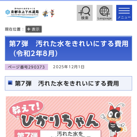
toggle
navigat
メニュー
現在位置：
表示
第7弾 汚れた水をきれいにする費用
（令和2年8月）
2025年12月1日
ページ番号290373
第7弾 汚れた水をきれいにする費用