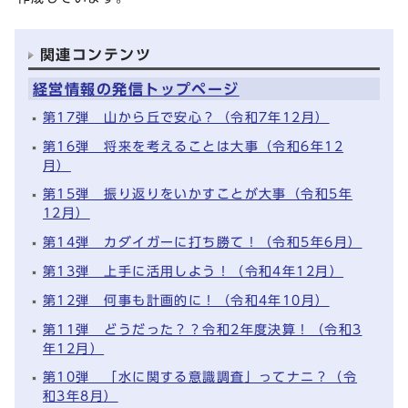
関連コンテンツ
経営情報の発信トップページ
第17弾 山から丘で安心？（令和7年12月）
第16弾 将来を考えることは大事（令和6年12
月）
第15弾 振り返りをいかすことが大事（令和5年
12月）
第14弾 カダイガーに打ち勝て！（令和5年6月）
第13弾 上手に活用しよう！（令和4年12月）
第12弾 何事も計画的に！（令和4年10月）
第11弾 どうだった？？令和2年度決算！（令和3
年12月）
第10弾 「水に関する意識調査」ってナニ？（令
和3年8月）