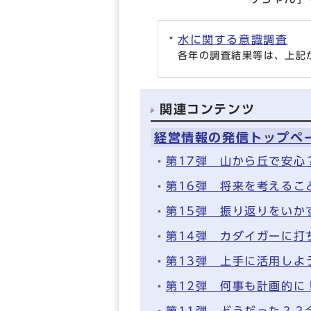
水に関する意識調査
各年の調査結果等は、上記
関連コンテンツ
経営情報の発信トップペ
第17弾 山から丘で安心
第16弾 将来を考えるこ
第15弾 振り返りをいか
第14弾 カダイガーに打
第13弾 上手に活用しよ
第12弾 何事も計画的に
第11弾 どうだった？？