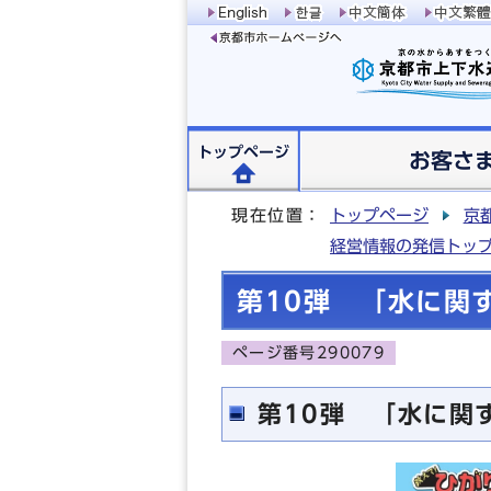
トップページ
お客さ
現在位置：
トップページ
京
経営情報の発信トッ
第10弾 「水に関
ページ番号290079
第10弾 「水に関