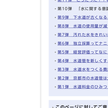
第10弾 「水に関する意
第9弾 下水道が古くなる
第8弾 水道の使用量が減
第7弾 汚れた水をきれい
第6弾 独立採算ってナニ
第5弾 経営評価ってなに
第4弾 水道管を新しくす
第3弾 水道水をつくる費
第2弾 京都市の水道管は
第1弾 水道料金のひみつ
このページに対してご意