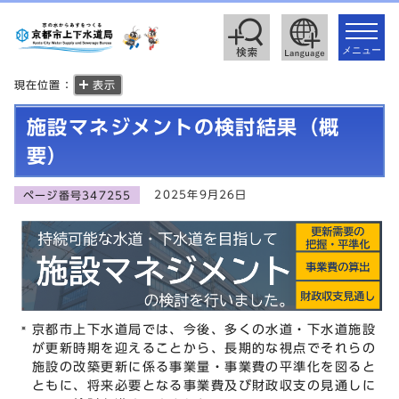
toggle
navigat
メニュー
現在位置：
表示
施設マネジメントの検討結果（概
要）
2025年9月26日
ページ番号347255
京都市上下水道局では、今後、多くの水道・下水道施設
が更新時期を迎えることから、長期的な視点でそれらの
施設の改築更新に係る事業量・事業費の平準化を図ると
ともに、将来必要となる事業費及び財政収支の見通しに