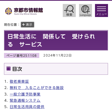
toggle
navigat
メニュー
現在位置：
表示
日常生活に 関係して 受けられ
る サービス
2024年11月22日
ページ番号251108
目次
敬老乗車証
無料で 入ることができる施設
一般介護予防事業
緊急通報システム
日常生活用具の提供