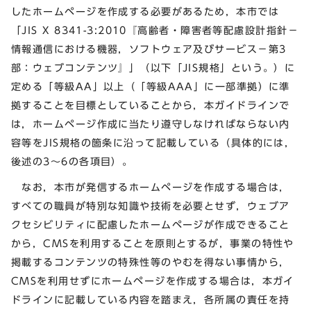
したホームページを作成する必要があるため，本市では
「JIS X 8341-3:2010『高齢者・障害者等配慮設計指針－
情報通信における機器，ソフトウェア及びサービス－第3
部：ウェブコンテンツ』」（以下「JIS規格」という。）に
定める「等級AA」以上（「等級AAA」に一部準拠）に準
拠することを目標としていることから，本ガイドラインで
は，ホームページ作成に当たり遵守しなければならない内
容等をJIS規格の箇条に沿って記載している（具体的には，
後述の3～6の各項目）。
なお，本市が発信するホームページを作成する場合は，
すべての職員が特別な知識や技術を必要とせず，ウェブア
クセシビリティに配慮したホームページが作成できること
から，CMSを利用することを原則とするが，事業の特性や
掲載するコンテンツの特殊性等のやむを得ない事情から，
CMSを利用せずにホームページを作成する場合は，本ガイ
ドラインに記載している内容を踏まえ，各所属の責任を持