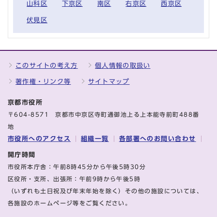
山科区
下京区
南区
右京区
西京区
伏見区
このサイトの考え方
個人情報の取扱い
著作権・リンク等
サイトマップ
京都市役所
〒604-8571 京都市中京区寺町通御池上る上本能寺前町488番
地
市役所へのアクセス
組織一覧
各部署へのお問い合わせ
開庁時間
市役所本庁舎：午前8時45分から午後5時30分
区役所・支所、出張所：午前9時から午後5時
（いずれも土日祝及び年末年始を除く）その他の施設については、
各施設のホームページ等をご覧ください。