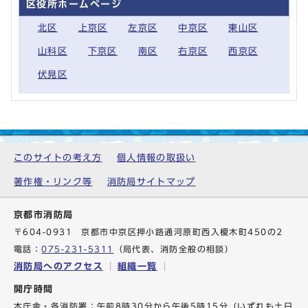
区役所ホームページ
北区
上京区
左京区
中京区
東山区
山科区
下京区
南区
右京区
西京区
伏見区
このサイトの考え方
個人情報の取扱い
著作権・リンク等
消防局サイトマップ
京都市消防局
〒604-0931 京都市中京区押小路通河原町西入榎木町450の2
電話：
075-231-5311
（局代表、消防全般の相談）
消防局へのアクセス
組織一覧
開庁時間
本庁舎・各消防署：午前8時30分から午後5時15分（いずれも土日