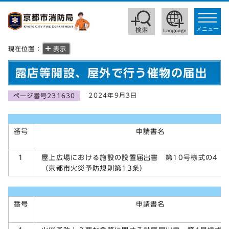
toggle
navigat
メニュー
現在位置：
表示
露店等開設、屋外で行う催物の届出
2024年9月3日
ページ番号231630
番号
申請書名
屋上広場における施設の設置届出書 第10号様式の4
1
（京都市火災予防規則第13条）
番号
申請書名