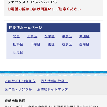
ファックス：
075-252-2076
お電話の際はお掛け間違いにご注意ください
区役所ホームページ
北区
上京区
左京区
中京区
東山区
山科区
下京区
南区
右京区
西京区
伏見区
このサイトの考え方
個人情報の取扱い
著作権・リンク等
消防局サイトマップ
京都市消防局
〒604-0931 京都市中京区押小路通河原町西入榎木町450の2