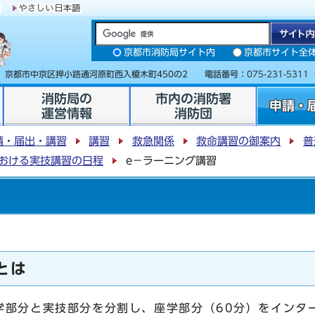
京都市消防局サイト内
京都市サイト全
31 京都市中京区押小路通河原町西入榎木町450の2 電話番号：
075-231-5311
消防局の
市内の消防署
申請・
運営情報
消防団
請・届出・講習
講習
救急関係
救命講習の御案内
普
おける実技講習の日程
e－ラーニング講習
とは
部分と実技部分を分割し、座学部分（60分）をインタ