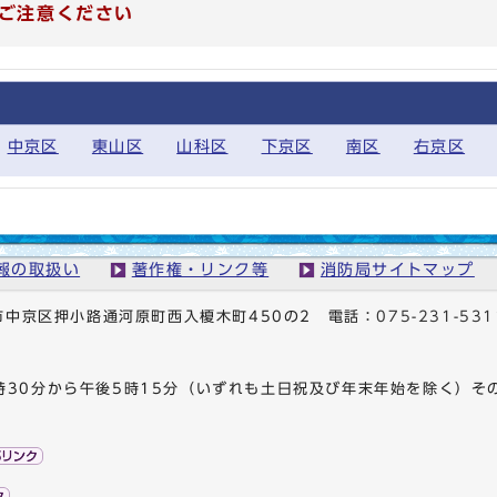
ご注意ください
中京区
東山区
山科区
下京区
南区
右京区
報の取扱い
著作権・リンク等
消防局サイトマップ
京都市中京区押小路通河原町西入榎木町450の2
電話：
075-231-531
時30分から午後5時15分（いずれも土日祝及び年末年始を除く）そ