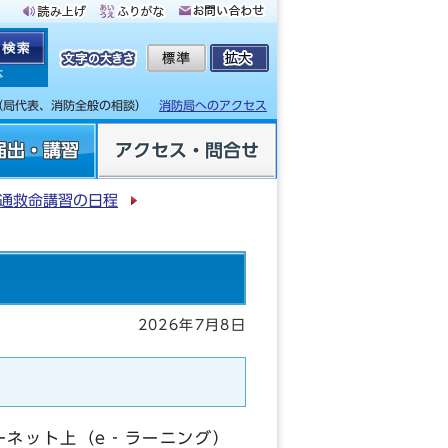
体
（局代表、消防全般の相談）
消防局へのアクセス
届出・講習
アクセス・問合せ
通救命講習の日程
2026年7月8日
ーネット上（e‐ラーニング）