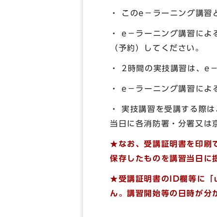
・ このe－ラーニング講
・ e－ラーニング講習に
（予約）してください。
・ 2時間の実技講習は、e
・ e－ラーニング講習に
・ 実技講習を受講する際
当日に各消防署・分署又は
★なお、受講証明書を印刷
保存したものを講習当日に
★受講証明書のID欄等に「
ん。講習開始等の日時が分