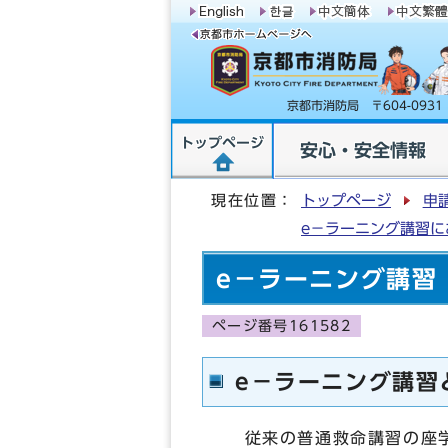
京都市消防局 〒604-09
トップページ
安心・安全情報
現在位置：
トップページ
申
e－ラーニング講習に
e－ラーニング講習
ページ番号161582
e－ラーニング講習
従来の普通救命講習の座学