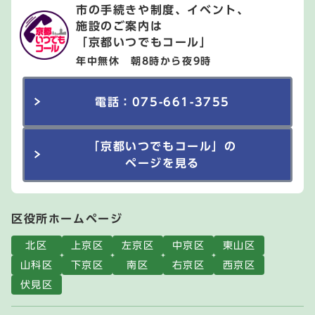
市の手続きや制度、イベント、
施設のご案内は
「京都いつでもコール」
年中無休 朝8時から夜9時
電話：075-661-3755
「京都いつでもコール」の
ページを見る
区役所ホームページ
北区
上京区
左京区
中京区
東山区
山科区
下京区
南区
右京区
西京区
伏見区