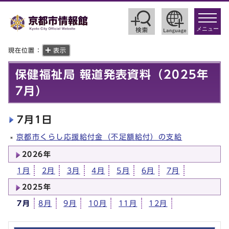
toggle
navigat
メニュー
現在位置：
表示
保健福祉局 報道発表資料（2025年
7月）
7月1日
京都市くらし応援給付金（不足額給付）の支給
2026年
1月
2月
3月
4月
5月
6月
7月
2025年
7月
8月
9月
10月
11月
12月