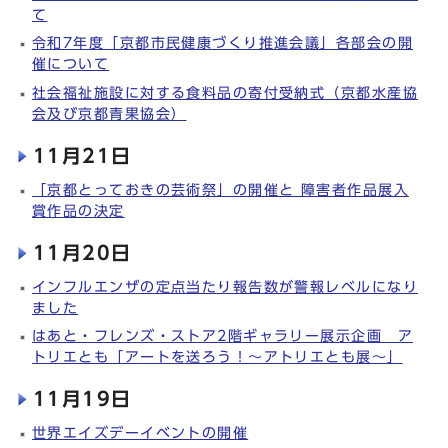
て
令和7年度「京都市民健康づくり推進会議」各部会の開
催について
社会福祉施設に対する食料品の寄付受納式（京都水産協
会及び京都青果協会）
11月21日
「京都とっておきの芸術祭」の開催と 障害者作品展入
賞作品の決定
11月20日
インフルエンザの定点当たり報告数が警報レベルになり
ました
はあと・フレンズ・ストア2階ギャラリー展示企画 ア
トリエとも「アートを送ろう！～アトリエとも展～」
11月19日
世界エイズデーイベントの開催