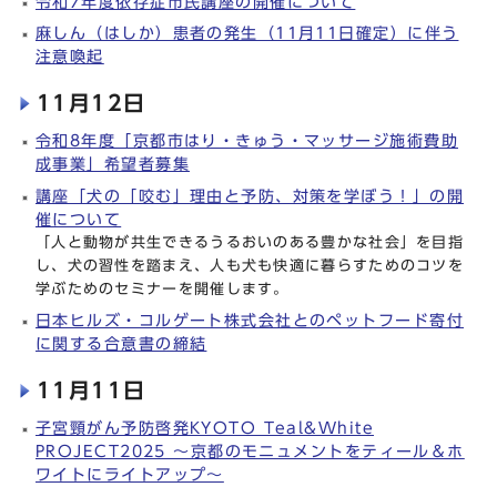
令和7年度依存症市民講座の開催について
麻しん（はしか）患者の発生（11月11日確定）に伴う
注意喚起
11月12日
令和8年度「京都市はり・きゅう・マッサージ施術費助
成事業」希望者募集
講座「犬の「咬む」理由と予防、対策を学ぼう！」の開
催について
「人と動物が共生できるうるおいのある豊かな社会」を目指
し、犬の習性を踏まえ、人も犬も快適に暮らすためのコツを
学ぶためのセミナーを開催します。
日本ヒルズ・コルゲート株式会社とのペットフード寄付
に関する合意書の締結
11月11日
子宮頸がん予防啓発KYOTO Teal&White
PROJECT2025 ～京都のモニュメントをティール＆ホ
ワイトにライトアップ～