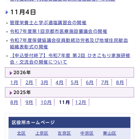
11月4日
管理栄養士と学ぶ適塩講習会の開催
令和7年度第1回京都市医療施設審議会の開催
令和7年度保健協議会役員勤続功労者及び地域住民献血
組織表彰式の開催
【申込受付終了】令和7年度 第2回 ひきこもり家族研修
会・交流会の開催について
2026年
1月
2月
3月
4月
5月
6月
7月
8月
2025年
8月
9月
10月
11月
12月
区役所ホームページ
北区
上京区
左京区
中京区
東山区