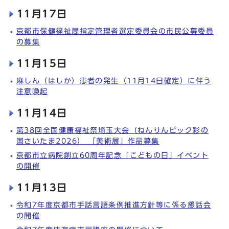
11月17日
京都市保健福祉局指定管理者選定委員会の市民公募委員
の募集
11月15日
麻しん（はしか）患者の発生（11月14日確定）に伴う
注意喚起
11月14日
第38回全国健康福祉祭埼玉大会（ねんりんピック彩の
国さいたま2026） 「美術展」作品募集
京都市立病院創立60周年記念「こどもの日」イベント
の開催
11月13日
令和7年度京都市手話言語条例推進方針等に係る懇話会
の開催