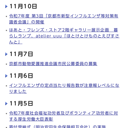
11月10日
令和7年度 第3回「京都市新型インフルエンザ等対策有
識者会議」の開催
はあと・フレンズ・ストア2階ギャラリー展示企画 暮
らしランプ、atelier uuu「ほとけとけものとえびすさ
んと」
11月7日
京都市動物愛護推進会議市民公募委員の募集
11月6日
インフルエンザの定点当たり報告数が注意報レベルにな
りました
11月5日
令和7年度社会福祉功労者及びボランティア功労者に対
する厚生労働大臣表彰
寄付受納式（明治安田生命保険相互会社）の実施