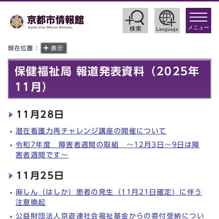
toggle
navigat
メニュー
現在位置：
表示
保健福祉局 報道発表資料（2025年
11月）
11月28日
潜在看護力再チャレンジ講座の開催について
令和7年度 障害者週間の取組 ～12月3日～9日は障
害者週間です～
11月25日
麻しん（はしか）患者の発生（11月21日確定）に伴う
注意喚起
公益財団法人京遊連社会福祉基金からの寄付受納につい