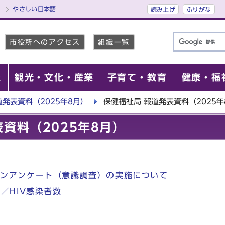
やさしい日本語
読み上げ
ふりがな
市役所へのアクセス
組織一覧
報
観光・文化・産業
子育て・教育
健康・福
道発表資料（2025年8月）
保健福祉局 報道発表資料（2025年
資料（2025年8月）
インアンケート（意識調査）の実施について
／HIV感染者数