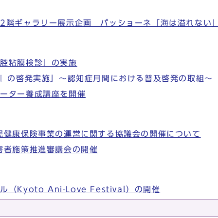
2階ギャラリー展示企画 パッショーネ「海は溢れない
口腔粘膜検診」の実施
5』の啓発実施」～認知症月間における普及啓発の取組～
ポーター養成講座を開催
民健康保険事業の運営に関する協議会の開催について
害者施策推進審議会の開催
oto Ani-Love Festival）の開催