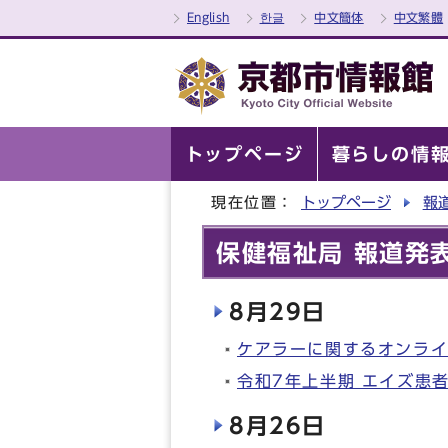
English
한글
中文簡体
中文繁體
トップページ
暮らしの情
現在位置：
トップページ
報
保健福祉局 報道発表
8月29日
ケアラーに関するオンラ
令和7年上半期 エイズ患者
8月26日