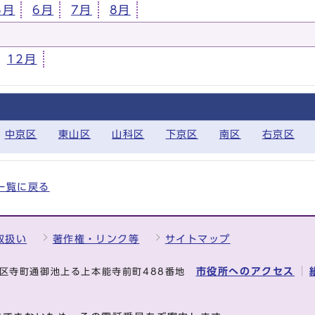
5月
6月
7月
8月
12月
中京区
東山区
山科区
下京区
南区
右京区
全一覧に戻る
取扱い
著作権・リンク等
サイトマップ
市役所へのアクセス
中京区寺町通御池上る上本能寺前町488番地