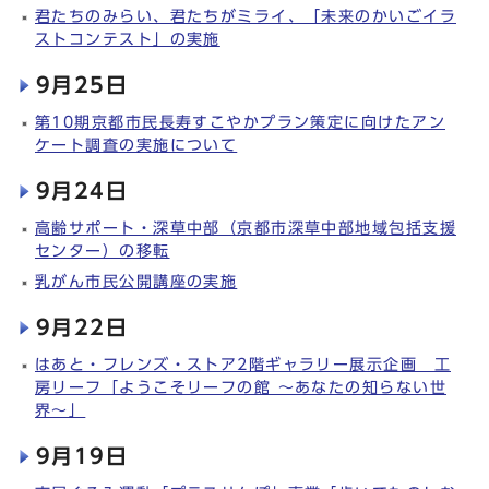
君たちのみらい、君たちがミライ、「未来のかいごイラ
ストコンテスト」の実施
9月25日
第10期京都市民長寿すこやかプラン策定に向けたアン
ケート調査の実施について
9月24日
高齢サポート・深草中部（京都市深草中部地域包括支援
センター）の移転
乳がん市民公開講座の実施
9月22日
はあと・フレンズ・ストア2階ギャラリー展示企画 工
房リーフ「ようこそリーフの館 ～あなたの知らない世
界～」
9月19日