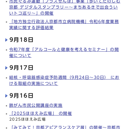
市民ぐるみ運動「プラスせんぽ」事業「歩いてたのしむ
京都 デジタルスタンプラリー～まちあるきで出会うい
いトコ巡り～」の開催
「地方独立行政法人京都市立病院機構」令和6年度業務
実績に関する評価結果
9月18日
令和7年度「アルコールと健康を考えるセミナー」の開
催について
9月17日
結核・呼吸器感染症予防週間（9月24日～30日） にお
ける取組の実施について
9月16日
肺がん市民公開講座の実施
「2025ほほえみ広場」 の開催
2025ほほえみ広場
「みてみて！京都アピアランスケア展」の開催～京都市