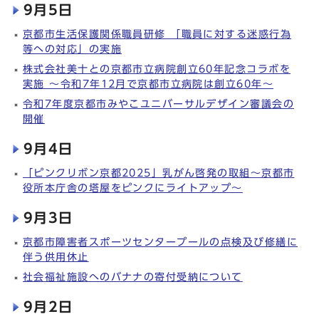
9月5日
京都市生活保護関係職員研修 「職員に対する迷惑行為
等への対応」の実施
株式会社美十との京都市立病院創立60年記念コラボを
実施 ～令和7年12月で京都市立病院は創立60年～
令和7年度京都市みやこユニバーサルデザイン審議会の
開催
9月4日
「ピンクリボン京都2025」乳がん啓発の取組～京都市
役所本庁舎の塔屋をピンクにライトアップ～
9月3日
京都市障害者スポーツセンタープールの点検及び修繕に
伴う供用休止
社会福祉施設へのバナナの寄付受納について
9月2日