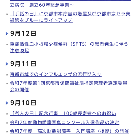
立病院 創立60年記念事業～
「手話の日」に京都市本庁舎の塔屋及び京都市京セラ美
術館をブルーにライトアップ
9月12日
重症熱性血小板減少症候群（SFTS）の患者発生に伴う
注意喚起
9月11日
京都市域でのインフルエンザの流行期入り
令和7年度第1回京都市保健福祉局指定管理者選定委員
会の開催
9月10日
「老人の日」記念行事 100歳長寿者へのお祝い
令和7年度動物愛護写真コンクール入選作品の決定
令和7年度 高次脳機能障害 入門講座（後期）の開催