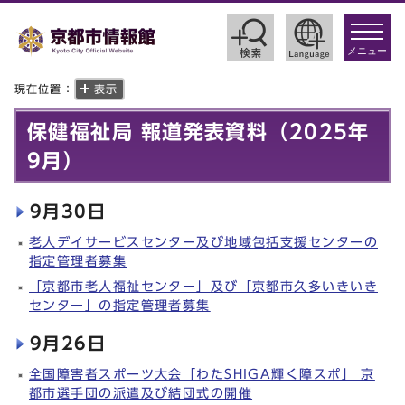
toggle
navigat
メニュー
現在位置：
表示
保健福祉局 報道発表資料（2025年
9月）
9月30日
老人デイサービスセンター及び地域包括支援センターの
指定管理者募集
「京都市老人福祉センター」及び「京都市久多いきいき
センター」の指定管理者募集
9月26日
全国障害者スポーツ大会「わたSHIGA輝く障スポ」 京
都市選手団の派遣及び結団式の開催