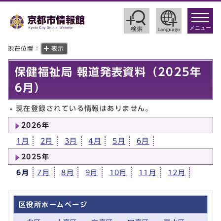
toggle
navigat
メニュー
現在位置：
表示
保健福祉局 報道発表資料（2025年
6月）
現在登録されている情報はありません。
2026年
1月
2月
3月
4月
5月
6月
2025年
6月
7月
8月
9月
10月
11月
12月
区役所ホームページ