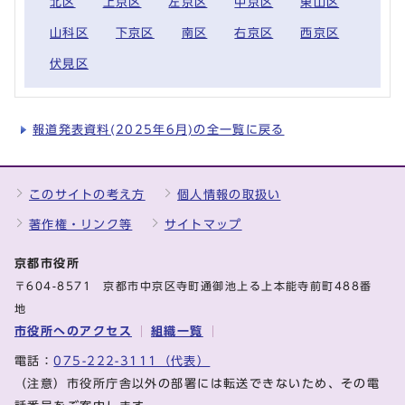
北区
上京区
左京区
中京区
東山区
山科区
下京区
南区
右京区
西京区
伏見区
報道発表資料(2025年6月)の全一覧に戻る
このサイトの考え方
個人情報の取扱い
著作権・リンク等
サイトマップ
京都市役所
〒604-8571 京都市中京区寺町通御池上る上本能寺前町488番
地
市役所へのアクセス
組織一覧
電話：
075-222-3111（代表）
（注意）市役所庁舎以外の部署には転送できないため、その電