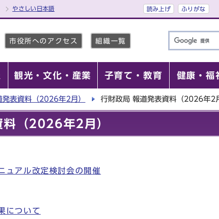
やさしい日本語
読み上げ
ふりがな
市役所へのアクセス
組織一覧
報
観光・文化・産業
子育て・教育
健康・福
道発表資料（2026年2月）
行財政局 報道発表資料（2026年2
料（2026年2月）
ニュアル改定検討会の開催
果について