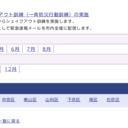
アウト訓練（一斉防災行動訓練）の実施
分からシェイクアウト訓練を実施します。
として緊急速報メールを市内全域に配信します。
月
6月
7月
8月
12月
中京区
東山区
山科区
下京区
南区
右京区
全一覧に戻る