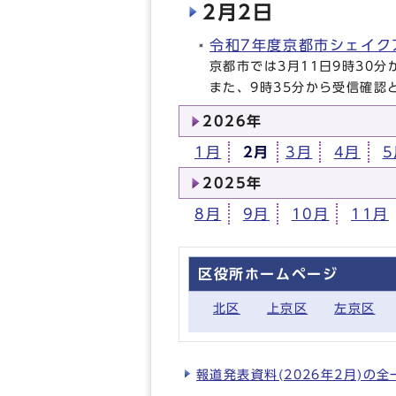
2月2日
令和7年度京都市シェイク
京都市では3月11日9時30
また、9時35分から受信確認
2026年
1月
2月
3月
4月
5
2025年
8月
9月
10月
11月
区役所ホームページ
北区
上京区
左京区
報道発表資料(2026年2月)の