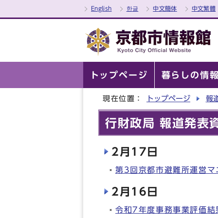
English
한글
中文簡体
中文繁體
トップページ
暮らしの情
現在位置：
トップページ
報
行財政局 報道発表資
2月17日
第3回京都市避難所運営マ
2月16日
令和7年度事務事業評価結