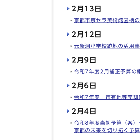
2月13日
京都市京セラ美術館図柄
2月12日
元新洞小学校跡地の活用
2月9日
令和7年度2月補正予算の
2月6日
令和7年度 市有地等売却
2月4日
令和8年度当初予算（案）
京都の未来を切り拓く予