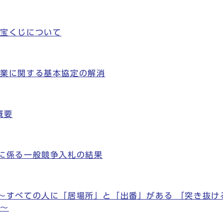
の宝くじについて
事業に関する基本協定の解消
概要
に係る一般競争入札の結果
～すべての人に「居場所」と「出番」がある 「突き抜け
算～