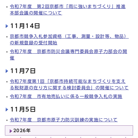
令和7年度 第2回京都市「雨に強いまちづくり」推進
本部会議の開催について
11月14日
京都市競争入札参加資格（工事、測量・設計等、物品）
の新規登録の受付開始
令和7年度 京都市防災会議専門委員会原子力部会の開
催
11月7日
令和7年度第1回「京都市持続可能なまちづくりを支え
る税財源の在り方に関する検討委員会」の開催について
令和7年度 市有地売払いに係る一般競争入札の実施
11月5日
令和7年度 京都市原子力防災訓練の実施について
2026年