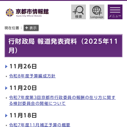
toggle
navigat
メニュー
現在位置：
表示
行財政局 報道発表資料（2025年11
月）
11月26日
令和8年度予算編成方針
11月20日
令和7年度第3回京都市行政委員の報酬の在り方に関す
る検討委員会の開催について
11月18日
令和7年度11月補正予算の概要