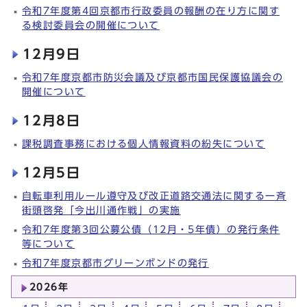
令和7年度第4回京都市行政委員の報酬の在り方に関す
る検討委員会の開催について
12月9日
令和7年度京都市防災会議及び京都市国民保護協議会の
開催について
12月8日
課税調査事務における個人情報資料の紛失について
12月5日
自転車利用ルール遵守及び改正道路交通法に関する一斉
街頭啓発「今出川通作戦」の実施
令和7年度第3回公募公債（12月・5年債）の発行条件
等について
令和7年度京都市グリーンボンドの発行
2026年