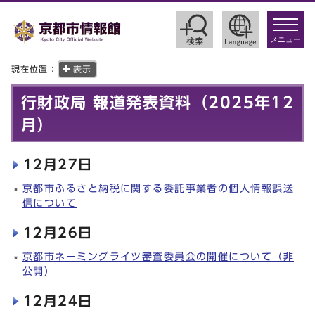
toggle
navigat
メニュー
現在位置：
表示
行財政局 報道発表資料（2025年12
月）
12月27日
京都市ふるさと納税に関する委託事業者の個人情報誤送
信について
12月26日
京都市ネーミングライツ審査委員会の開催について（非
公開）
12月24日