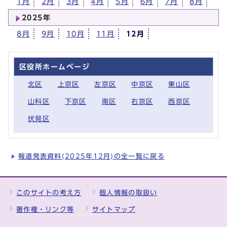
1月
2月
3月
4月
5月
6月
7月
8月
2025年
8月
9月
10月
11月
12月
区役所ホームページ
北区
上京区
左京区
中京区
東山区
山科区
下京区
南区
右京区
西京区
伏見区
報道発表資料(2025年12月)の全一覧に戻る
このサイトの考え方
個人情報の取扱い
著作権・リンク等
サイトマップ