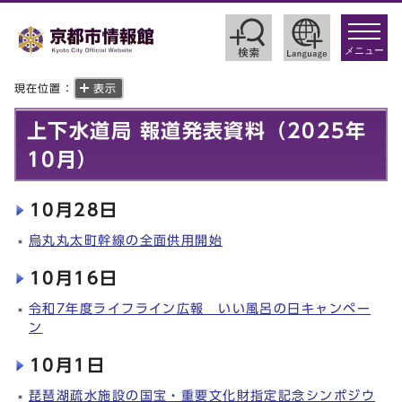
toggle
navigat
メニュー
現在位置：
表示
上下水道局 報道発表資料（2025年
10月）
10月28日
烏丸丸太町幹線の全面供用開始
10月16日
令和7年度ライフライン広報 いい風呂の日キャンペー
ン
10月1日
琵琶湖疏水施設の国宝・重要文化財指定記念シンポジウ