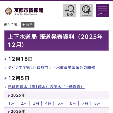
toggle
navigat
メニュー
現在位置：
表示
上下水道局 報道発表資料（2025年
12月）
12月18日
令和7年度第2回京都市上下水道事業審議会の開催
12月5日
琵琶湖疏水（第1疏水）の停水（土砂浚渫）
2026年
1月
2月
3月
4月
5月
6月
7月
8月
2025年