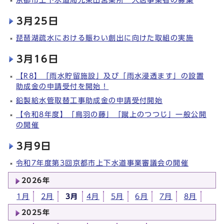
3月25日
琵琶湖疏水における賑わい創出に向けた取組の実施
3月16日
【R8】「雨水貯留施設」及び「雨水浸透ます」の設置
助成金の申請受付を開始！
鉛製給水管取替工事助成金の申請受付開始
【令和8年度】「鳥羽の藤」「蹴上のつつじ」一般公開
の開催
3月9日
令和7年度第3回京都市上下水道事業審議会の開催
2026年
1月
2月
3月
4月
5月
6月
7月
8月
2025年