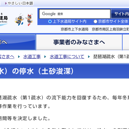
上下水道局サイト内
京都市サイト全体
京都市上下水道局 京都市南区上鳥羽鉾立
まへ
事業者のみなさまへ
客さまへ
水道工事
水道工事について
琵琶湖疏水（第1
水）の停水（土砂浚渫）
琶湖疏水（第1疏水）の流下能力を回復するため、毎年冬
掃作業を行っています。
期間等を決定しました。