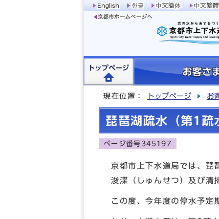
トップページ
お客さ
現在位置：
トップページ
お
琵琶湖疏水（第1疏
ページ番号345197
京都市上下水道局では、琵
浚渫（しゅんせつ）及び清
この度、今年度の停水予定