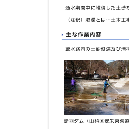
通水期間中に堆積した土砂
（注釈）浚渫とは…土木工
主な作業内容
疏水路内の土砂浚渫及び清
諸羽ダム（山科区安朱東海