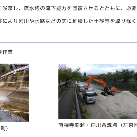
を浚渫し、疏水路の流下能力を回復させるとともに、必要
事により河川や水路などの底に堆積した土砂等を取り除く
掃作業
南禅寺船溜・白川合流点（左京
道町）