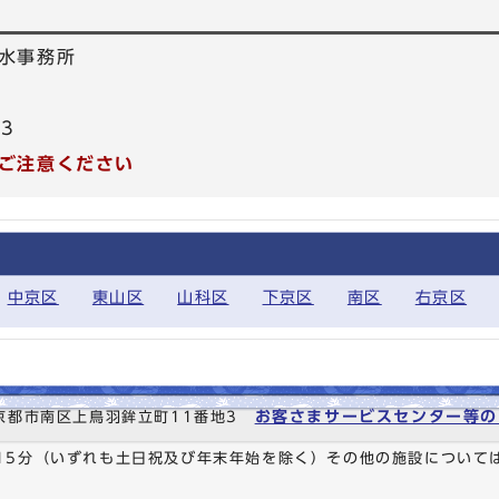
水事務所
83
ご注意ください
中京区
東山区
山科区
下京区
南区
右京区
お客さまサービスセンター等の
6 京都市南区上鳥羽鉾立町11番地3
時15分（いずれも土日祝及び年末年始を除く）その他の施設について