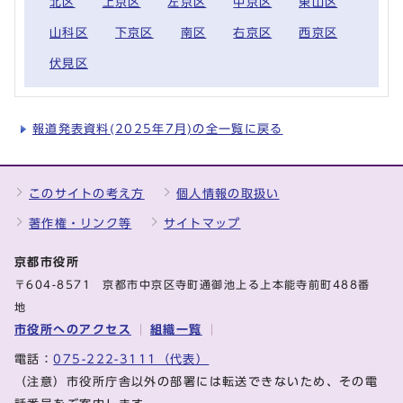
北区
上京区
左京区
中京区
東山区
山科区
下京区
南区
右京区
西京区
伏見区
報道発表資料(2025年7月)の全一覧に戻る
このサイトの考え方
個人情報の取扱い
著作権・リンク等
サイトマップ
京都市役所
〒604-8571 京都市中京区寺町通御池上る上本能寺前町488番
地
市役所へのアクセス
組織一覧
電話：
075-222-3111（代表）
（注意）市役所庁舎以外の部署には転送できないため、その電