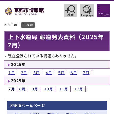
toggle
navigat
メニュー
現在位置：
表示
上下水道局 報道発表資料（2025年
7月）
現在登録されている情報はありません。
2026年
1月
2月
3月
4月
5月
6月
7月
2025年
7月
8月
9月
10月
11月
12月
区役所ホームページ