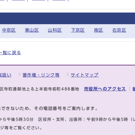
中京区
東山区
山科区
下京区
南区
右京区
全一覧に戻る
取扱い
著作権・リンク等
サイトマップ
市役所へのアクセス
中京区寺町通御池上る上本能寺前町488番地
送できないため、その電話番号をご案内します。
から午後5時30分
区役所・支所、出張所：午前9時から午後5時
（
ージ等をご覧ください。