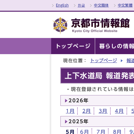
English
한글
中文簡体
中文繁體
トップページ
暮らしの情
現在位置：
トップページ
報
上下水道局 報道発表
現在登録されている情報
2026年
1月
2月
3月
4月
2025年
5月
6月
7月
8月
9