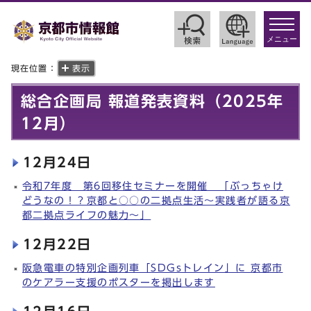
toggle
navigat
メニュー
現在位置：
表示
総合企画局 報道発表資料（2025年
12月）
12月24日
令和7年度 第6回移住セミナーを開催 「ぶっちゃけ
どうなの！？京都と○○の二拠点生活～実践者が語る京
都二拠点ライフの魅力～」
12月22日
阪急電車の特別企画列車「SDGsトレイン」に 京都市
のケアラー支援のポスターを掲出します