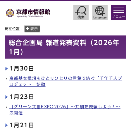
toggle
navigat
メニュー
現在位置：
表示
総合企画局 報道発表資料（2026年
1月）
1月30日
京都基本構想をひとりひとりの言葉で紡ぐ「千年千人プ
ロジェクト」始動
1月23日
「グリーン共創EXPO2026」～共創を競争しよう！～
の開催
1月21日