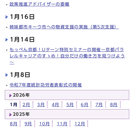
政策推進アドバイザーの委嘱
1月16日
姉妹都市キーウ市への物資支援の実施（第5次支援）
1月14日
もっぺん京都！Uターン特別セミナーの開催～京都パラ
レルキャリアのすゝめ！自分だけの働き方を見つけよう
～
1月8日
令和7年度統計功労者表彰式の開催
2026年
1月
2月
3月
4月
5月
6月
7月
8月
2025年
8月
9月
10月
11月
12月