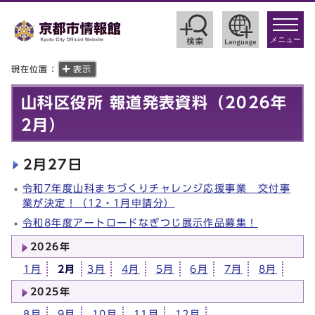
toggle
navigat
メニュー
現在位置：
表示
山科区役所 報道発表資料（2026年
2月）
2月27日
令和7年度山科まちづくりチャレンジ応援事業 交付事
業が決定！（12・1月申請分）
令和8年度アートロードなぎつじ展示作品募集！
2026年
1月
2月
3月
4月
5月
6月
7月
8月
2025年
8月
9月
10月
11月
12月