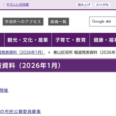
やさしい日本語
読み上げ
ふりがな
市役所へのアクセス
組織一覧
報
観光・文化・産業
子育て・教育
健康・福
道発表資料（2026年1月）
東山区役所 報道発表資料（2026年
資料（2026年1月）
の開催
会の市民公募委員募集