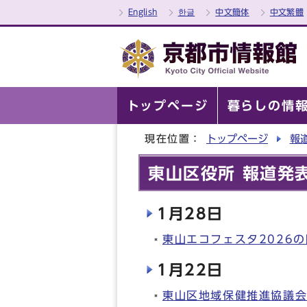
English
한글
中文簡体
中文繁體
トップページ
暮らしの情
現在位置：
トップページ
報
東山区役所 報道発表
1月28日
東山エコフェスタ2026
1月22日
東山区地域保健推進協議