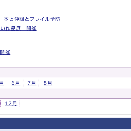
！ 本と仲間とフレイル予防
あい作品展 開催
の開催
月
6月
7月
8月
12月