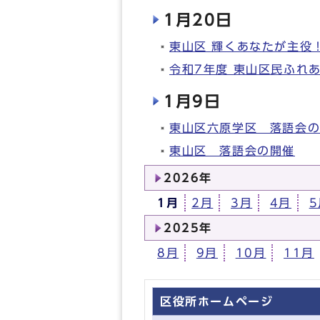
1月20日
東山区 輝くあなたが主役
令和7年度 東山区民ふれ
1月9日
東山区六原学区 落語会
東山区 落語会の開催
2026年
1月
2月
3月
4月
5
2025年
8月
9月
10月
11月
区役所ホームページ