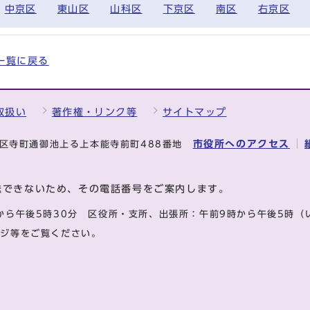
中京区
東山区
山科区
下京区
南区
右京区
全一覧に戻る
取扱い
著作権・リンク等
サイトマップ
市役所へのアクセス
中京区寺町通御池上る上本能寺前町488番地
送できないため、その電話番号をご案内します。
から午後5時30分
区役所・支所、出張所：午前9時から午後5時
（
ージ等をご覧ください。
.