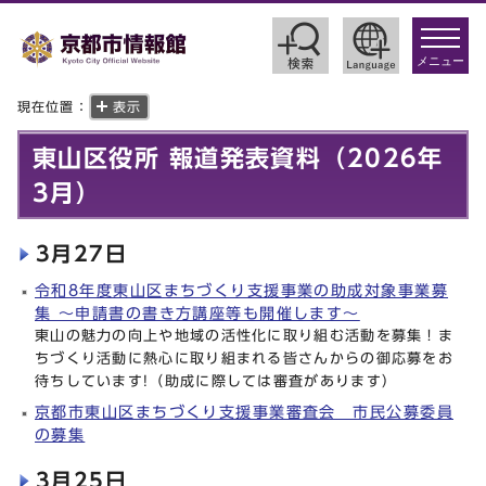
toggle
navigat
メニュー
現在位置：
表示
東山区役所 報道発表資料（2026年
3月）
3月27日
令和8年度東山区まちづくり支援事業の助成対象事業募
集 〜申請書の書き方講座等も開催します〜
東山の魅力の向上や地域の活性化に取り組む活動を募集！ま
ちづくり活動に熱心に取り組まれる皆さんからの御応募をお
待ちしています!（助成に際しては審査があります）
京都市東山区まちづくり支援事業審査会 市民公募委員
の募集
3月25日