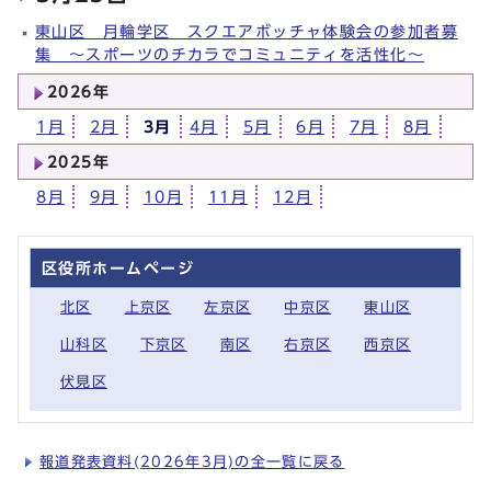
東山区 月輪学区 スクエアボッチャ体験会の参加者募
集 〜スポーツのチカラでコミュニティを活性化〜
2026年
1月
2月
3月
4月
5月
6月
7月
8月
2025年
8月
9月
10月
11月
12月
区役所ホームページ
北区
上京区
左京区
中京区
東山区
山科区
下京区
南区
右京区
西京区
伏見区
報道発表資料(2026年3月)の全一覧に戻る