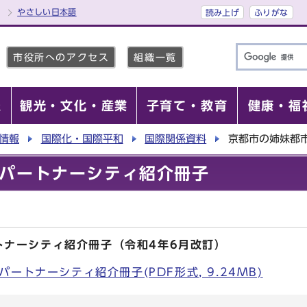
やさしい日本語
読み上げ
ふりがな
市役所へのアクセス
組織一覧
報
観光・文化・産業
子育て・教育
健康・福
情報
国際化・国際平和
国際関係資料
京都市の姉妹都
パートナーシティ紹介冊子
トナーシティ紹介冊子（令和4年6月改訂）
ートナーシティ紹介冊子(PDF形式, 9.24MB)