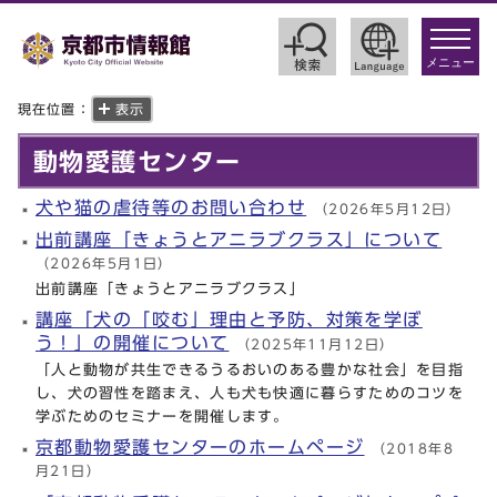
toggle
navigat
メニュー
現在位置：
表示
動物愛護センター
犬や猫の虐待等のお問い合わせ
（2026年5月12日）
出前講座「きょうとアニラブクラス」について
（2026年5月1日）
出前講座「きょうとアニラブクラス」
講座「犬の「咬む」理由と予防、対策を学ぼ
う！」の開催について
（2025年11月12日）
「人と動物が共生できるうるおいのある豊かな社会」を目指
し、犬の習性を踏まえ、人も犬も快適に暮らすためのコツを
学ぶためのセミナーを開催します。
京都動物愛護センターのホームページ
（2018年8
月21日）