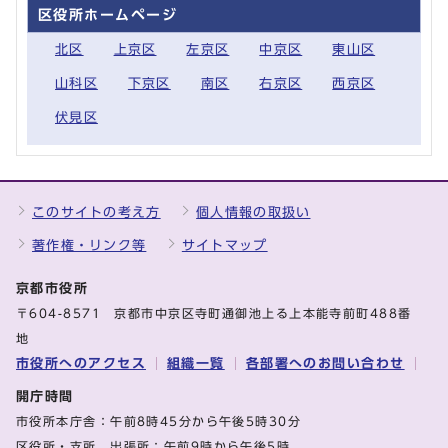
区役所ホームページ
北区
上京区
左京区
中京区
東山区
山科区
下京区
南区
右京区
西京区
伏見区
このサイトの考え方
個人情報の取扱い
著作権・リンク等
サイトマップ
京都市役所
〒604-8571 京都市中京区寺町通御池上る上本能寺前町488番
地
市役所へのアクセス
組織一覧
各部署へのお問い合わせ
開庁時間
市役所本庁舎：午前8時45分から午後5時30分
区役所・支所、出張所：午前9時から午後5時