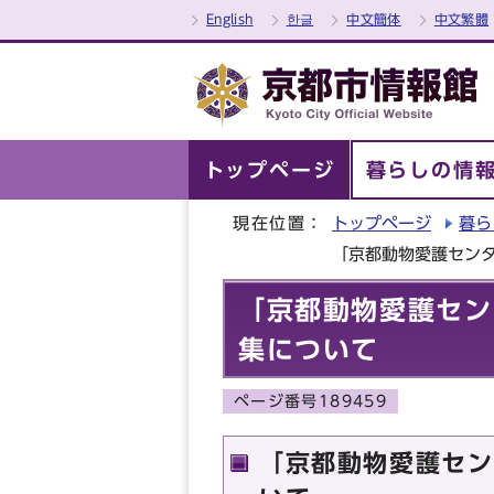
English
한글
中文簡体
中文繁體
トップページ
暮らしの情
現在位置：
トップページ
暮ら
「京都動物愛護セン
「京都動物愛護セン
集について
ページ番号189459
「京都動物愛護セン