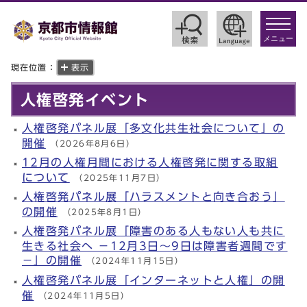
toggle
navigat
メニュー
現在位置：
表示
人権啓発イベント
人権啓発パネル展「多文化共生社会について」の
開催
（2026年8月6日）
12月の人権月間における人権啓発に関する取組
について
（2025年11月7日）
人権啓発パネル展「ハラスメントと向き合おう」
の開催
（2025年8月1日）
人権啓発パネル展「障害のある人もない人も共に
生きる社会へ －12月3日～9日は障害者週間です
－」の開催
（2024年11月15日）
人権啓発パネル展「インターネットと人権」の開
催
（2024年11月5日）