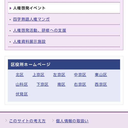
人権啓発イベント
四字熟語人権マンガ
人権啓発活動、研修への支援
人権資料展示施設
区役所ホームページ
北区
上京区
左京区
中京区
東山区
山科区
下京区
南区
右京区
西京区
伏見区
このサイトの考え方
個人情報の取扱い