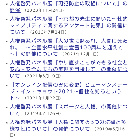
人権啓発パネル展「再犯防止の取組について」の
開催
（2023年11月24日）
人権啓発パネル展「～京都の先生に聞いた～性的
マイノリティに関するアンケート結果」の開催に
ついて
（2023年7月24日）
人権啓発パネル展「人の世に熱あれ，人間に光あ
れ。 ～全国水平社創立宣言100周年を迎えて
～」の開催について
（2021年12月1日）
人権啓発パネル展「やり直すことができる社会と
安心・安全なまちの実現を目指して」の開催につ
いて
（2021年8月10日）
【オンライン配信のみに変更】ヒューマンステー
ジ・イン・キョウト2021～個性を知るというコ
ト～
（2021年1月22日）
人権啓発パネル展「スポーツと人権」の開催につ
いて
（2019年7月26日）
人権啓発パネル展「人権に関する3つの法律と多
様な性について」の開催について
（2019年5月16
日）