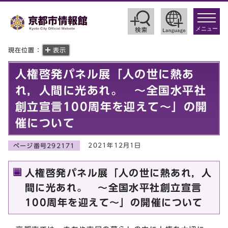
toggle
navigat
メニュー
現在位置：
表示
人権啓発パネル展「人の世に熱あ
れ，人間に光あれ。 ～全国水平社
創立宣言100周年を迎えて～」の開
催について
2021年12月1日
ページ番号292171
人権啓発パネル展「人の世に熱あれ，人
間に光あれ。 ～全国水平社創立宣言
100周年を迎えて～」の開催について