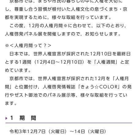
京都市では，まちや市民の暮らしの中に人権を大切に
し，尊重し合う習慣が根付いた人権文化の息づくまち・京
都を実現するために，様々な取組を行っています。
この度，12月の人権月間※に合わせて，以下のとおり，
人権啓発パネル展を開催しますので，お知らせします。
※＜人権月間って？＞
日本では，世界人権宣言が採択された12月10日を最終日
とする1週間（12月4日～12月10日）を「人権週間」と定
めています。
京都市では，世界人権宣言が採択された12月を「人権月
間」と位置付け，人権啓発情報誌「きょう☆COLOR」の発
行やゼスト御池でのパネル展示等，様々な取組を行ってい
ます。
1 期 間
令和3年12月7日（火曜日）～14日（火曜日）