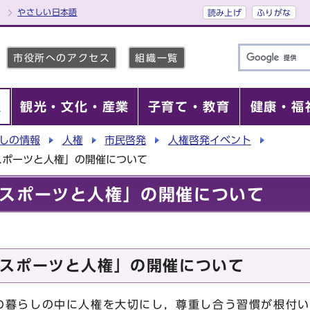
やさしい日本語
読み上げ
ふりがな
市役所へのアクセス
組織一覧
報
観光・文化・産業
子育て・教育
健康・福
しの情報
人権
市民啓発
人権啓発イベント
スポーツと人権」の開催について
スポーツと人権」の開催について
スポーツと人権」の開催について
暮らしの中に人権を大切にし，尊重し合う習慣が根付い