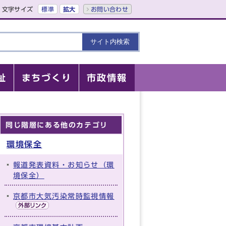
文字サイズ
標準
拡大
お問い合わせ
祉
まちづくり
市政情報
同じ階層にある他のカテゴリ
環境保全
報道発表資料・お知らせ（環
境保全）
京都市大気汚染常時監視情報