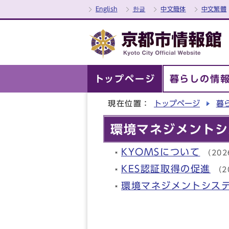
English
한글
中文簡体
中文繁體
トップページ
暮らしの情
現在位置：
トップページ
暮
環境マネジメントシ
KYOMSについて
（20
KES認証取得の促進
（2
環境マネジメントシス