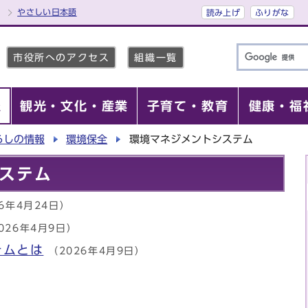
やさしい日本語
読み上げ
ふりがな
市役所へのアクセス
組織一覧
報
観光・文化・産業
子育て・教育
健康・福
らしの情報
環境保全
環境マネジメントシステム
ステム
26年4月24日）
026年4月9日）
テムとは
（2026年4月9日）