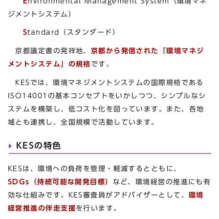
E
nvironmental Management System（環境マネ
ジメントシステム）
S
tandard（スタンダード）
京都議定書の発祥地、
京都から発信された「環境マネジ
メントシステム」の規格
です。
KESでは、環境マネジメントシステムの国際規格である
ISO14001の基本コンセプトをいかしつつ、シンプルなシ
ステムを構築し、低コスト化を図っています。また、各地
域とも連携し、全国規模で活動しています。
KESの特色
KESは、環境への負荷を管理・軽減するとともに、
SDGs（持続可能な開発目標）
など、環境経営の推進にも有
効な仕組みです。KES審査員がアドバイザーとして、
環境
経営推進
の
伴走支援
を行います。