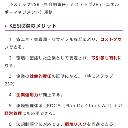
⇒ステップ2SR（社会的責任）とステップ2En（エネル
ギーマネジメント）規格
KES取得のメリット
1 省エネ・省資源・リサイクルなどにより、
コストダウ
ン
できる。
2 環境に配慮した企業として認定され、
取引等も有利
に
なる。
3 企業の
社会的責任
の証明になる。（特にステップ
2SR）
4
企業信用力
が向上する。
5 環境管理体系（PDCA（Plan-Do-Check-Act））が
経営管理
にも応用できる。
6 法規制順守に対応でき、
環境リスク
を回避できる。