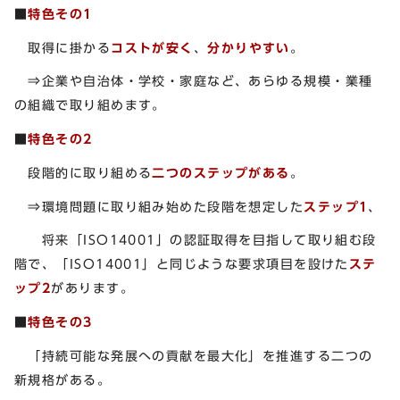
■
特色その1
取得に掛かる
コストが安く
、
分かりやすい
。
⇒企業や自治体・学校・家庭など、あらゆる規模・業種
の組織で取り組めます。
■
特色その2
段階的に取り組める
二つのステップがある
。
⇒環境問題に取り組み始めた段階を想定した
ステップ1
、
将来「ISO14001」の認証取得を目指して取り組む段
階で、「ISO14001」と同じような要求項目を設けた
ステ
ップ2
があります。
■
特色その3
「持続可能な発展への貢献を最大化」を推進する二つの
新規格がある。