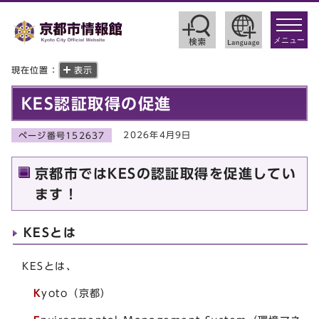
toggle
navigat
メニュー
現在位置：
表示
KES認証取得の促進
2026年4月9日
ページ番号152637
京都市ではKESの認証取得を促進してい
ます！
KESとは
KESとは、
K
yoto（京都）