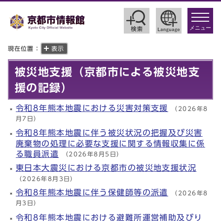
toggle
navigat
メニュー
現在位置：
表示
被災地支援（京都市による被災地支
援の記録）
令和8年熊本地震における災害対策支援
（2026年8
月7日）
令和8年熊本地震に伴う被災状況の把握及び災害
廃棄物の処理に必要な支援に関する情報収集に係
る職員派遣
（2026年8月5日）
東日本大震災における京都市の被災地支援状況
（2026年8月3日）
令和8年熊本地震に伴う保健師等の派遣
（2026年8
月3日）
令和8年熊本地震における避難所運営補助及びり