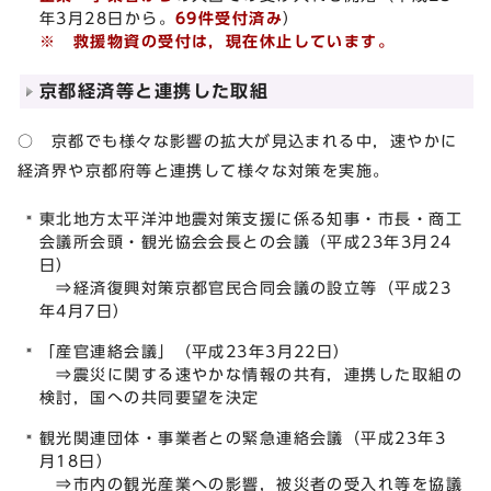
年3月28日から。
69件受付済み
）
※ 救援物資の受付は，現在休止しています。
京都経済等と連携した取組
○ 京都でも様々な影響の拡大が見込まれる中，速やかに
経済界や京都府等と連携して様々な対策を実施。
東北地方太平洋沖地震対策支援に係る知事・市長・商工
会議所会頭・観光協会会長との会議（平成23年3月24
日）
⇒経済復興対策京都官民合同会議の設立等（平成23
年4月7日）
「産官連絡会議」（平成23年3月22日）
⇒震災に関する速やかな情報の共有，連携した取組の
検討，国への共同要望を決定
観光関連団体・事業者との緊急連絡会議（平成23年3
月18日）
⇒市内の観光産業への影響，被災者の受入れ等を協議