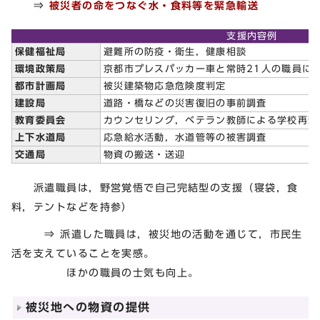
⇒
被災者の命をつなぐ水・食料等を緊急輸送
支援内容例
保健福祉局
避難所の防疫・衛生，健康相談
環境政策局
京都市プレスパッカー車と常時21人の職員に
都市計画局
被災建築物応急危険度判定
建設局
道路・橋などの災害復旧の事前調査
教育委員会
カウンセリング，ベテラン教師による学校再建
上下水道局
応急給水活動，水道管等の被害調査
交通局
物資の搬送・送迎
派遣職員は，野営覚悟で自己完結型の支援（寝袋，食
料，テントなどを持参）
⇒ 派遣した職員は，被災地の活動を通じて，市民生
活を支えていることを実感。
ほかの職員の士気も向上。
被災地への物資の提供