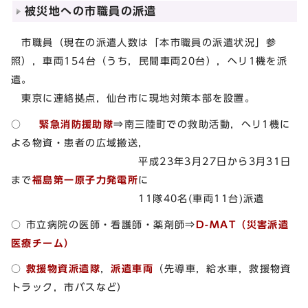
被災地への市職員の派遣
市職員（現在の派遣人数は「本市職員の派遣状況」参
照），車両154台（うち，民間車両20台），ヘリ1機を派
遣。
東京に連絡拠点，仙台市に現地対策本部を設置。
○
緊急消防援助隊
⇒南三陸町での救助活動，ヘリ1機に
よる物資・患者の広域搬送,
平成23年3月27日から3月31日
まで
福島第一原子力発電所
に
11隊40名(車両11台)派遣
○ 市立病院の医師・看護師・薬剤師⇒
D-MAT（災害派遣
医療チーム）
○
救援物資派遣隊
，
派遣車両
（先導車，給水車，救援物資
トラック，市バスなど）