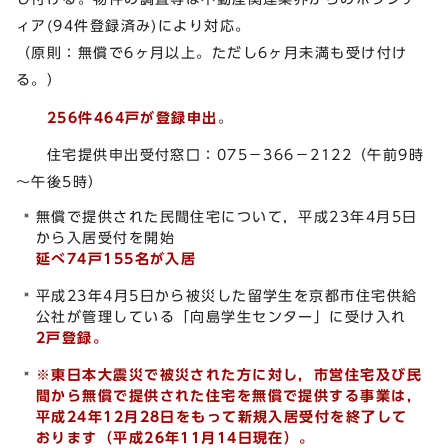
ィア(94件登録済み)により対応。
（原則：無償で6ヶ月以上。ただし6ヶ月未満も受け付け
る。）
256
件464戸が登録申出
。
住宅提供申出受付窓口：075－366－2122（午前9時
～午後5時）
無償で提供された民間住宅について，平成23年4月5日
から入居受付を開始
延べ74戸155名が入居
平成23年4月5日から被災した留学生を京都市住宅供給
公社が管理している「向島学生センター」に受け入れ
2戸登録。
※東日本大震災で被災された方に対し，市営住宅及び民
間から無償で提供された住宅を無償で提供する事業は，
平成24年12月28日をもって新規入居受付を終了して
おります（平成26年11月14日現在）。