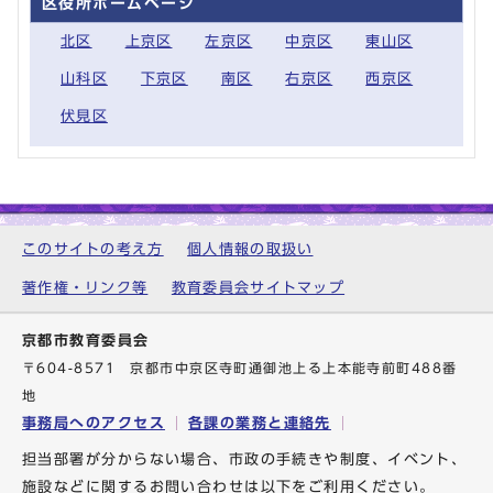
区役所ホームページ
北区
上京区
左京区
中京区
東山区
山科区
下京区
南区
右京区
西京区
伏見区
このサイトの考え方
個人情報の取扱い
著作権・リンク等
教育委員会サイトマップ
京都市教育委員会
〒604-8571 京都市中京区寺町通御池上る上本能寺前町488番
地
事務局へのアクセス
各課の業務と連絡先
担当部署が分からない場合、市政の手続きや制度、イベント、
施設などに関するお問い合わせは以下をご利用ください。